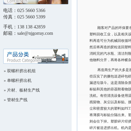
电话：
025 5660 5366
传真：
025 5660 5399
手机：
138 138 42859
顾客对产品的环保要求、
邮箱：
sale@njgorray.com 
塑料回收工业，以及相关
料再造可分为机械回收循
然后将再造的胶粒送回塑
消耗完的汽水瓶、清洁剂
他物料分开，再将各种糅
再造商生产的大多是透明
»
双螺杆挤出机组
些压实了的捆包送进碎包
»
单螺杆挤出机
漏进垃圾斗。这是清除杂
标贴和其他的容器附着物
»
片材、板材生产线
洗机。有些清洗设备使用
»
管材生产线
残留物、灰尘以及标贴。接
尘和密度较大的塑料如PE
将薄膜与标贴分隔出来。
则会往下掉。塑胶碎片经
碎片被送进挤出机。机内