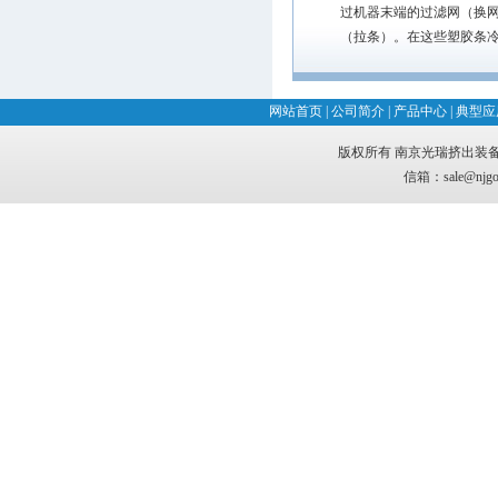
过机器末端的过滤网（换
（拉条）。在这些塑胶条
网站首页
|
公司简介
|
产品中心
|
典型应
版权所有
南京光瑞挤出装
信箱：
sale@njgo